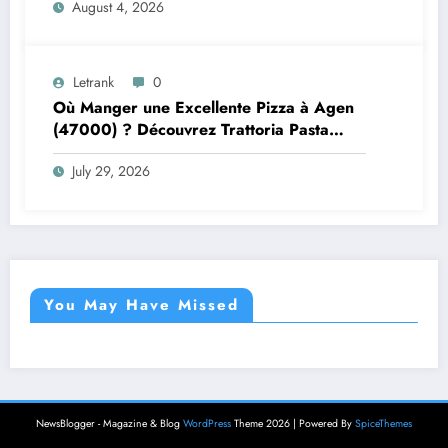
August 4, 2026
Letrank
0
Où Manger une Excellente Pizza à Agen
(47000) ? Découvrez Trattoria Pasta
Pizza Brax
July 29, 2026
You May Have Missed
NewsBlogger - Magazine & Blog
WordPress
Theme 2026 | Powered By
SpiceThemes