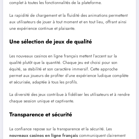
complet à toutes les fonctionnalités de la plateforme.
La rapidité de chargement et la fluidité des animations permettent
aux utilisateurs de jouer à tout moment et en tout lieu, offrant ainsi
une expérience continue et plaisante.
Une sélection de jeux de qualité
Les nouveaux casinos en ligne français mettent l’accent sur la
qualité plutôt que la quantité. Chaque jeu est choisi pour son
équité, sa stabilité et son caractère immersif. Cette approche
permet aux joueurs de profiter d’une expérience ludique complète
et sécurisée, adaptée à tous les profils.
La diversité des jeux contribue à fidéliser les utilisateurs et à rendre
chaque session unique et captivante.
Transparence et sécurité
La confiance repose sur la transparence et la sécurité. Les
nouveaux casinos en ligne français
communiquent clairement