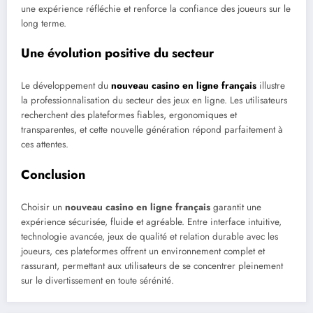
une expérience réfléchie et renforce la confiance des joueurs sur le
long terme.
Une évolution positive du secteur
Le développement du
nouveau casino en ligne français
illustre
la professionnalisation du secteur des jeux en ligne. Les utilisateurs
recherchent des plateformes fiables, ergonomiques et
transparentes, et cette nouvelle génération répond parfaitement à
ces attentes.
Conclusion
Choisir un
nouveau casino en ligne français
garantit une
expérience sécurisée, fluide et agréable. Entre interface intuitive,
technologie avancée, jeux de qualité et relation durable avec les
joueurs, ces plateformes offrent un environnement complet et
rassurant, permettant aux utilisateurs de se concentrer pleinement
sur le divertissement en toute sérénité.