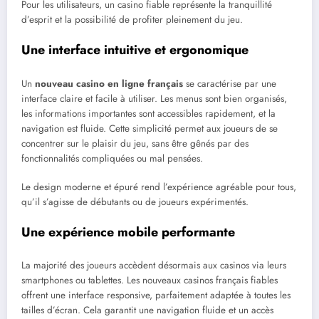
Pour les utilisateurs, un casino fiable représente la tranquillité
d’esprit et la possibilité de profiter pleinement du jeu.
Une interface intuitive et ergonomique
Un
nouveau casino en ligne français
se caractérise par une
interface claire et facile à utiliser. Les menus sont bien organisés,
les informations importantes sont accessibles rapidement, et la
navigation est fluide. Cette simplicité permet aux joueurs de se
concentrer sur le plaisir du jeu, sans être gênés par des
fonctionnalités compliquées ou mal pensées.
Le design moderne et épuré rend l’expérience agréable pour tous,
qu’il s’agisse de débutants ou de joueurs expérimentés.
Une expérience mobile performante
La majorité des joueurs accèdent désormais aux casinos via leurs
smartphones ou tablettes. Les nouveaux casinos français fiables
offrent une interface responsive, parfaitement adaptée à toutes les
tailles d’écran. Cela garantit une navigation fluide et un accès