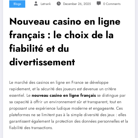
Blogs
Letrank
December 26, 2025
0 Comments
Nouveau casino en ligne
français : le choix de la
fiabilité et du
divertissement
Le marché des casinos en ligne en France se développe
rapidement, et la sécurité des joueurs est devenue un critère
essentiel. Le
nouveau casino en ligne français
se distingue par
sa capacité à offrir un environnement sûr et transparent, tout en
proposant une expérience ludique moderne et engageante. Ces
plateformes ne se limitent pas à la simple diversité des jeux : elles
garantissent également la protection des données personnelles et la
fiabilité des transactions.