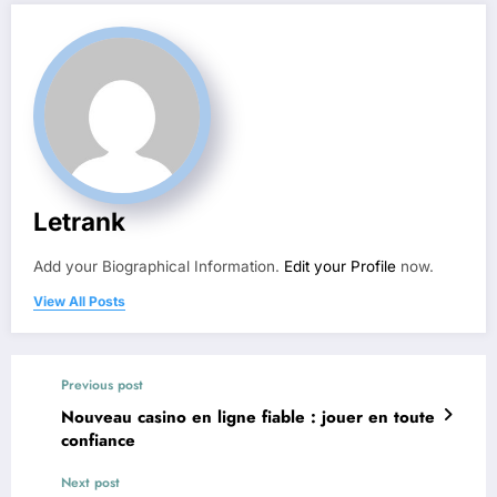
Letrank
Add your Biographical Information.
Edit your Profile
now.
View All Posts
Previous post
Nouveau casino en ligne fiable : jouer en toute
confiance
Next post