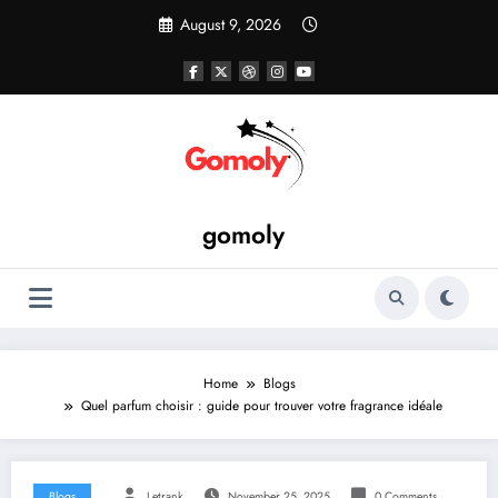
Skip
August 9, 2026
to
content
gomoly
Home
Blogs
Quel parfum choisir : guide pour trouver votre fragrance idéale
Blogs
Letrank
November 25, 2025
0 Comments