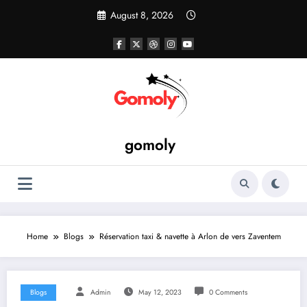
Skip
August 8, 2026
to
content
gomoly
Home
Blogs
Réservation taxi & navette à Arlon de vers Zaventem
Blogs
Admin
May 12, 2023
0 Comments