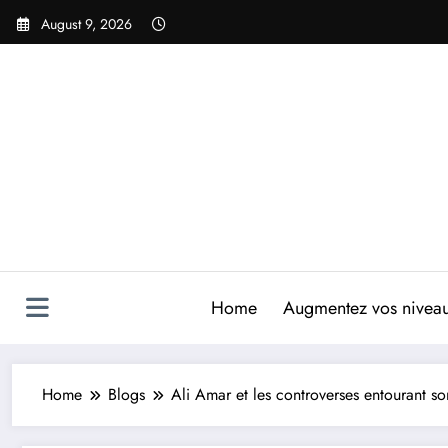
Skip
August 9, 2026
to
content
Home
Augmentez vos niveaux
Home
Blogs
Ali Amar et les controverses entourant so