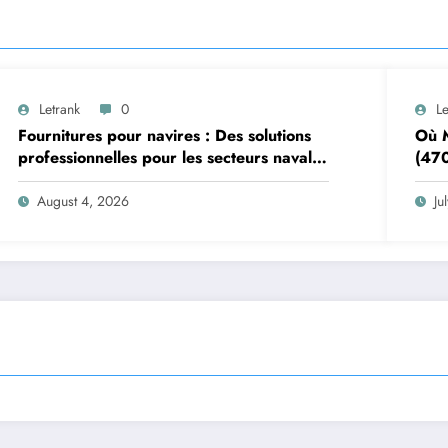
Letrank
0
Le
Fournitures pour navires : Des solutions
Où M
professionnelles pour les secteurs naval
(470
et offshore
Pizz
August 4, 2026
Ju