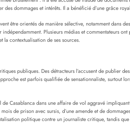
rminée brutalement : il a été accusé de fraude de document
er des dommages et intérêts. Il a bénéficié d’une grâce roya
uvent être orientés de manière sélective, notamment dans d
er indépendamment. Plusieurs médias et commentateurs ont publ
 et la contextualisation de ses sources.
ritiques publiques. Des détracteurs l’accusent de publier des
oche est parfois qualifiée de sensationnaliste, surtout lorsq
nal de Casablanca dans une affaire de vol aggravé impliquan
ois mois de prison avec sursis, d’une amende et de dommages
talisation politique contre un journaliste critique, tandis que