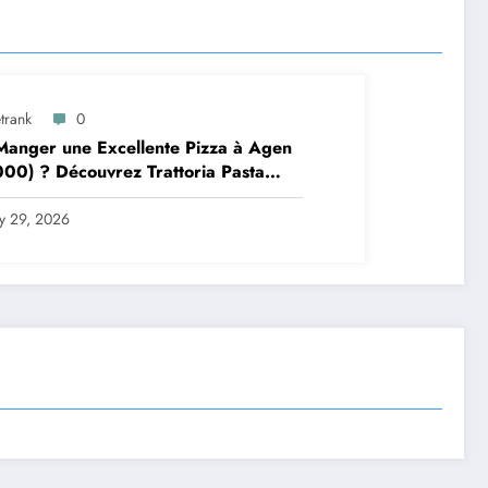
trank
0
anger une Excellente Pizza à Agen
00) ? Découvrez Trattoria Pasta
a Brax
ly 29, 2026