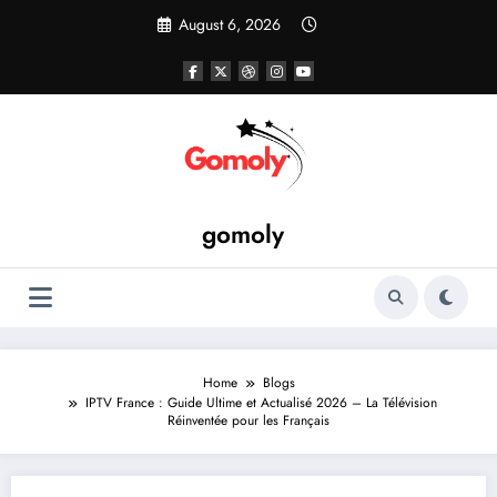
Skip
August 6, 2026
to
content
gomoly
Home
Blogs
IPTV France : Guide Ultime et Actualisé 2026 – La Télévision
Réinventée pour les Français