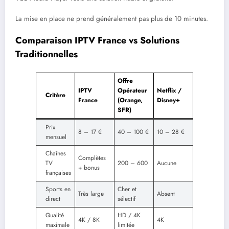
La mise en place ne prend généralement pas plus de 10 minutes.
Comparaison IPTV France vs Solutions
Traditionnelles
Offre
IPTV
Opérateur
Netflix /
Critère
France
(Orange,
Disney+
SFR)
Prix
8 – 17 €
40 – 100 €
10 – 28 €
mensuel
Chaînes
Complètes
TV
200 – 600
Aucune
+ bonus
françaises
Sports en
Cher et
Très large
Absent
direct
sélectif
Qualité
HD / 4K
4K / 8K
4K
maximale
limitée