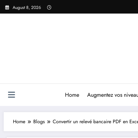
Skip
August 8, 2026
to
content
Home
Augmentez vos niveaux
Home
Blogs
Convertir un relevé bancaire PDF en Exc