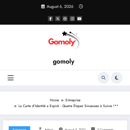
Skip
August 6, 2026
to
content
gomoly
Home
Entreprise
La Carte d’Identité a Expiré : Quatre Étapes Sinueuses à Suivre !**
Entreprise
Admin
August 5, 2023
0 Comments