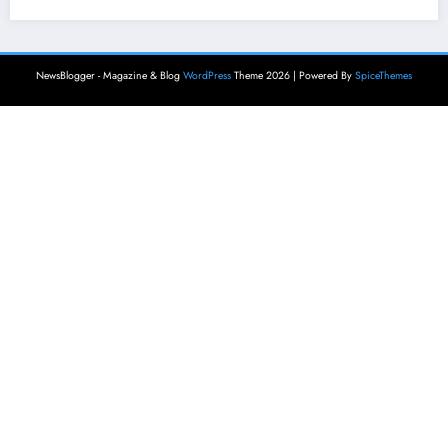
NewsBlogger - Magazine & Blog
WordPress
Theme 2026 | Powered By
SpiceThemes