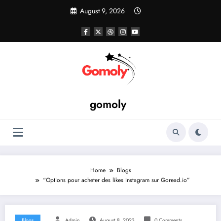
Skip
August 9, 2026
to
content
gomoly
Home
Blogs
“Options pour acheter des likes Instagram sur Goread.io”
Blogs
Admin
August 8, 2023
0 Comments