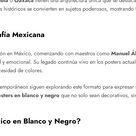
bla
o
Oaxaca
tienen una arquitectura única que se destac
os históricos se convierten en sujetos poderosos, mostrando 
rafía Mexicana
dición en México, comenzando con maestros como
Manuel Á
l y emocional. Su legado continúa vivo en los posters actua
cesidad de colores.
ntemporáneos siguen explorando este formato para expresar 
sters en blanco y negro
que no solo sean decorativos, si
ico en Blanco y Negro?