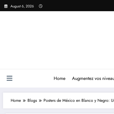
Skip
August 6, 2026
to
content
Home
Augmentez vos niveaux
Home
Blogs
Posters de México en Blanco y Negro: Un