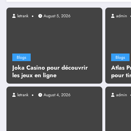
letrank
August 5, 2026
admin
Blogs
Blogs
Joka Casino pour découvrir
Atlas P
les jeux en ligne
pour ti
votre 
!
letrank
August 4, 2026
admin