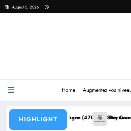
Skip
August 6, 2026
to
content
Home
Augmentez vos niveaux
 et offshore
zza à Agen (47000) ? Découvrez Trattoria Pasta Pizz
Stay Connected Through the Off
HIGHLIGHT