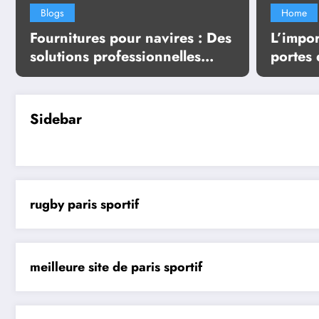
Blogs
Home
Fournitures pour navires : Des
L’impor
solutions professionnelles
portes 
pour les secteurs naval et
renforc
offshore
maison
Sidebar
rugby paris sportif
meilleure site de paris sportif