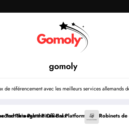
gomoly
 de référencement avec les meilleurs services allemands de
a Brax
icial Platform
Robinets de cuisine : Guide ultime