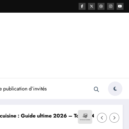
 publication d’invités
 2026 – Tout savoir pour bien choisir et installer
Calcul préavis locataire : durée, mo