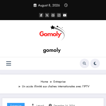
Skip
August 8, 2026
to
content
gomoly
Home
Entreprise
Un accès illimité aux chaînes internationales avec l’IPTV
Entreprise
Letrank
December 14, 2024